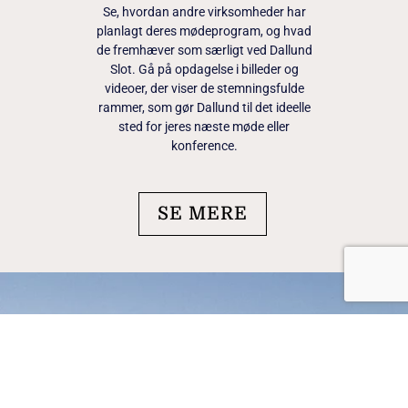
Se, hvordan andre virksomheder har
planlagt deres mødeprogram, og hvad
de fremhæver som særligt ved Dallund
Slot. Gå på opdagelse i billeder og
videoer, der viser de stemningsfulde
rammer, som gør Dallund til det ideelle
sted for jeres næste møde eller
konference.
SE MERE