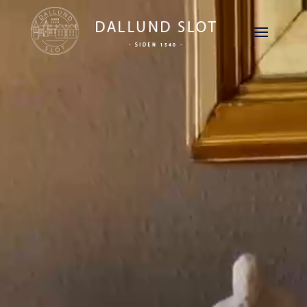
Video
Player