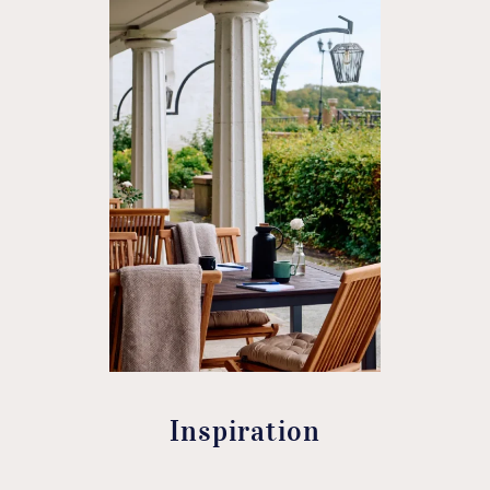
Inspiration